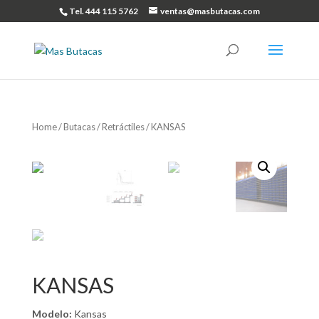
Tel. 444 115 5762
ventas@masbutacas.com
Home
/
Butacas
/
Retráctiles
/ KANSAS
KANSAS
Modelo:
Kansas