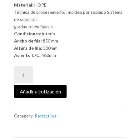
Material:
HOPE
Técnica de procesamiento: moldeo por soplado Sistema
de soporte:
gradas telescópicas
Condiciones:
interio
Ancho de fila:
850 mm
Altura de fila:
300mm
Asiento C/C:
460mm
KANSAS
quantity
Añadir a cotización
Category:
Retráctiles